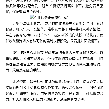
核验、分级催收、协商方案、法律跟进与执行反馈。按欠款金额
和风险等级分配专员，既节省资源又提高命中率，避免盲目骚
扰，保证效率与合规性。
证据与法律工具并用 成功的催收依赖充分证据：合同、转账
记录、聊天记录、公证等。催收公司善于引导委托人补齐证据，
并在必要时协助申请财产保全、提起诉讼或向法院申请执行，使
催收从谈判进入有法可依的强制执行阶段，显著提升回款概率。
谈判技巧与心理博弈 经验丰富的催收人员掌握谈判艺术：以
事实说服、分期方案激励、替代性履约方案降低对方抵触。同时
通过合法催告压力、信用影响提醒等方式促使债务人主动履约，
而非采用违法胁迫手段。
外部资源与联合动作 正规的催收机构与律师、调查公司、法
院执行部门及征信机构有合作渠道。通过联合运作——例如同步
起诉、申请财产保全、向征信系统报送不良记录——可以形成合
力，扩大对债务人的压力和约束力，从而提高成功率。